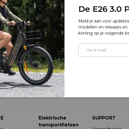
De E26 3.0 Pr
Meld je aan voor update
van
2
/
7
modellen en releases en
korting op je volgende be
E-mail
weergave
n gallerij-weergave
beelding 4 in gallerij-weergave
Laad afbeelding 5 in gallerij-weergave
Laad afbeelding 6 in gallerij-weergave
Laad afbeelding 7 in gallerij
E
Elektrische
SUPPORT
transportfietsen