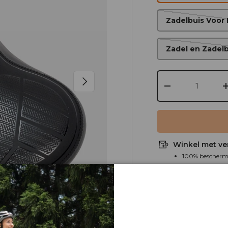
Zadelbuis Voor 
Zadel en Zadelb
Aantal
Volgende
-
Winkel met ve
100% bescherm
WORRY-FREE P
FAQ