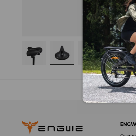
Laad afbeelding 1 in gallerij-weergave
Laad afbeelding 2 in gallerij-
Laad afbeelding 3 i
Laad af
ENGW