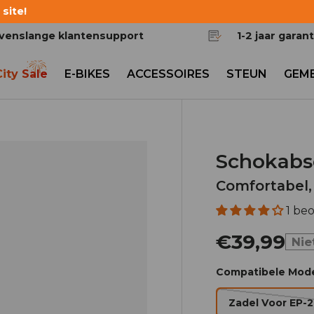
site!
venslange klantensupport
1-2 jaar garant
City Sale
E-BIKES
ACCESSOIRES
STEUN
GEM
gave
Schokabs
Comfortabel,
1 be
€39,99
Nie
Compatibele Mode
Zadel Voor EP-2