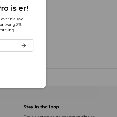
o is er!
s over nieuwe
 ontvang 2%
stelling.
Abonneren
-weergave
Stay in the loop