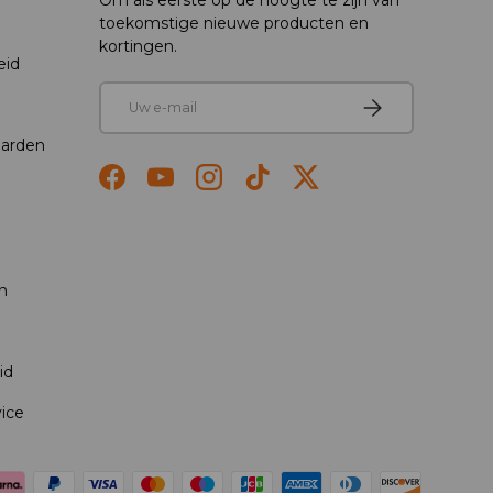
Om als eerste op de hoogte te zijn van
toekomstige nieuwe producten en
kortingen.
eid
E-mail
Abonneren
arden
Facebook
YouTube
Instagram
TikTok
Twitter
n
id
vice
teerd