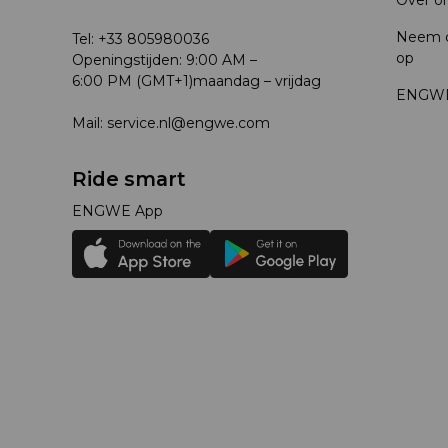
Over o
Neem c
Tel: +33 805980036
op
Openingstijden: 9:00 AM –
6:00 PM (GMT+1)maandag – vrijdag
ENGWE
Mail: service.nl@engwe.com
Ride smart
ENGWE App