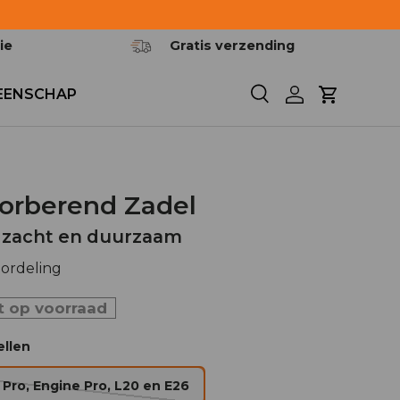
ie
Gratis verzending
EENSCHAP
Zoeken
Inloggen
Winkelwa
orberend Zadel
 zacht en duurzaam
oordeling
t op voorraad
llen
 Pro, Engine Pro, L20 en E26