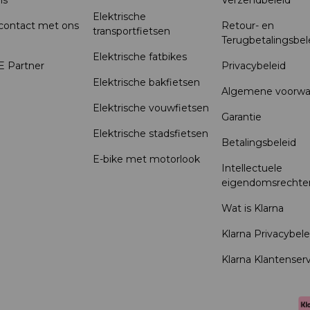
ns
Verzendbeleid
Elektrische
ontact met ons
Retour- en
transportfietsen
Terugbetalingsbel
Elektrische fatbikes
 Partner
Privacybeleid
Elektrische bakfietsen
Algemene voorwa
Elektrische vouwfietsen
Garantie
Elektrische stadsfietsen
Betalingsbeleid
E-bike met motorlook
Intellectuele
eigendomsrechte
Wat is Klarna
Klarna Privacybele
Klarna Klantenser
Betaalmethoden geaccep