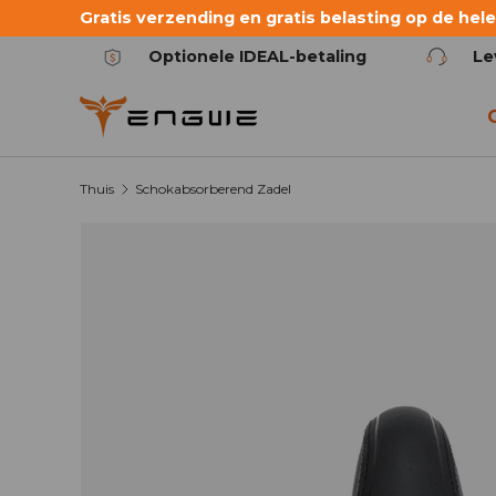
Gratis verzending en gratis belasting op de hele 
Ga naar de inhoud
Optionele IDEAL-betaling
Le
Thuis
Schokabsorberend Zadel
Afbeelding 2 is nu beschikbaar in gallerij-weer