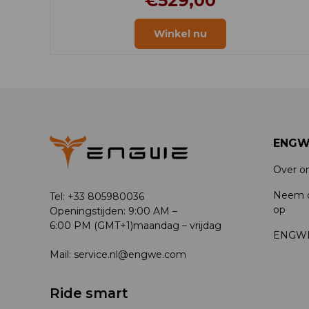
€529,00
Winkel nu
ENGW
Over o
Neem c
Tel: +33 805980036
op
Openingstijden: 9:00 AM –
6:00 PM (GMT+1)maandag – vrijdag
ENGWE
Mail: service.nl@engwe.com
Ride smart