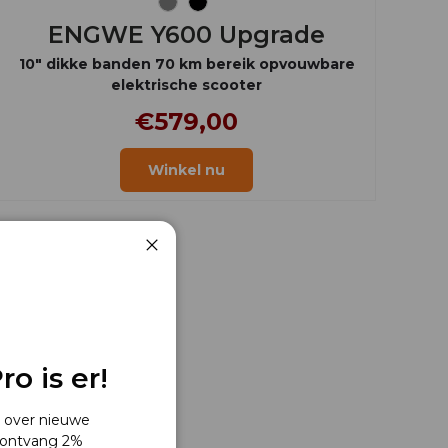
Grijs
Zwart
ENGWE Y600 Upgrade
10" dikke banden 70 km bereik opvouwbare
elektrische scooter
€579,00
Winkel nu
Dichtbij
o is er!
s over nieuwe
 ontvang 2%