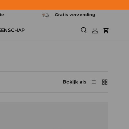
ie
Gratis verzending
EENSCHAP
Zoeken
Inloggen
Winkelwa
Lijst
Rooster
Bekijk als