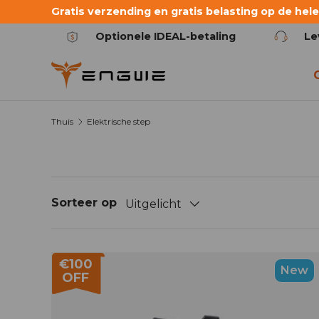
Gratis verzending en gratis belasting op de hele 
Ga naar de inhoud
Optionele IDEAL-betaling
Le
Thuis
Elektrische step
Sorteer op
Uitgelicht
€100
New
OFF