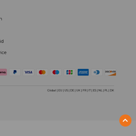
n
id
vice
teerd
Global
|
EU
|
US
|
DE
|
UK
|
FR
|
IT
|
ES
|
NL
|
PL
|
DK