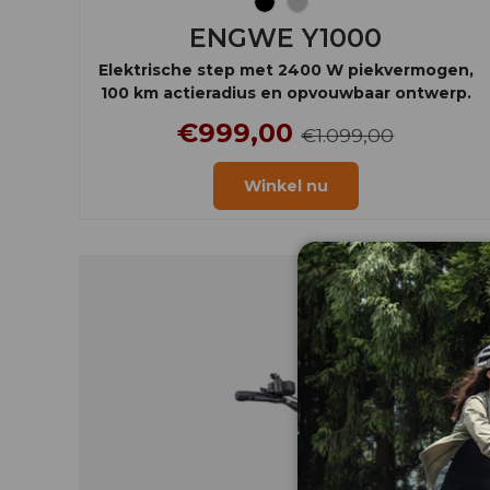
Zwart
Zilver
ENGWE Y1000
Elektrische step met 2400 W piekvermogen,
100 km actieradius en opvouwbaar ontwerp.
€999,00
€1.099,00
Winkel nu