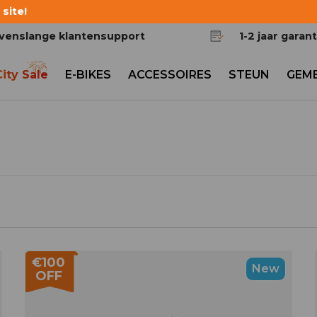
site!
venslange klantensupport
1-2 jaar garant
City Sale
E-BIKES
ACCESSOIRES
STEUN
GEM
€100
New
OFF