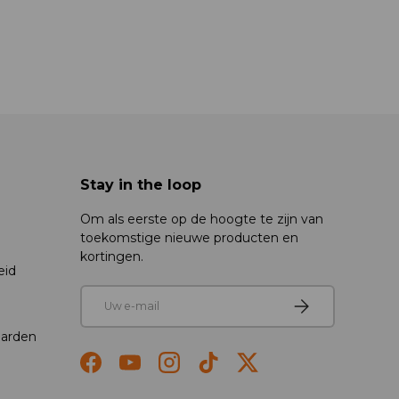
Stay in the loop
Om als eerste op de hoogte te zijn van
toekomstige nieuwe producten en
kortingen.
eid
E-mail
Abonneren
arden
Facebook
YouTube
Instagram
TikTok
Twitter