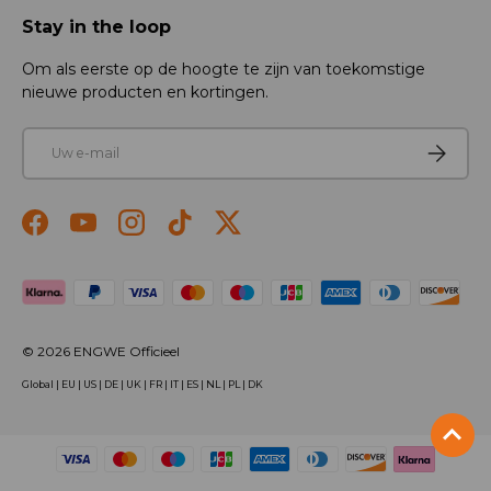
Stay in the loop
Om als eerste op de hoogte te zijn van toekomstige
nieuwe producten en kortingen.
E-mail
Abonner
Facebook
YouTube
Instagram
TikTok
Twitter
Betaalmethoden geaccepteerd
© 2026
ENGWE Officieel
Global
|
EU
|
US
|
DE
|
UK
|
FR
|
IT
|
ES
|
NL
|
PL
|
DK