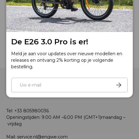
WORRY-FREE PURCHASE® DOOR
seel
FAQ
De E26 3.0 Pro is er!
Meld je aan voor updates over nieuwe modellen en
releases en ontvang 2% korting op je volgende
bestelling.
E-mail
Abonnere
Tel: +33 805980036
Openingstijden: 9:00 AM –6:00 PM (GMT+1)maandag –
vrijdag
Mail: service.nl@engwe.com