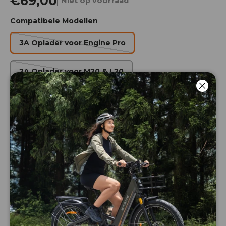
€69,00
Niet op voorraad
Compatibele Modellen
3A Oplader voor Engine Pro
2A Oplader voor M20 & L20
Dichtb
2A Oplader voor EP-2 PRO & Engine X
Aantal
Meld mij wanneer weer op
voorraad
-
+
Winkel met vertrouwen!
100% bescherming tegen verzendproblemen