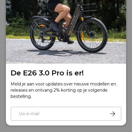
Tel: +33 805980036
Openingstijden: 9:00 AM –6:00 PM (GMT+1)maandag –
vrijdag
Mail: service.nl@engwe.com
De E26 3.0 Pro is er!
Ride smart
Meld je aan voor updates over nieuwe modellen en
ENGWE App
releases en ontvang 2% korting op je volgende
bestelling.
E-mail
Abonnere