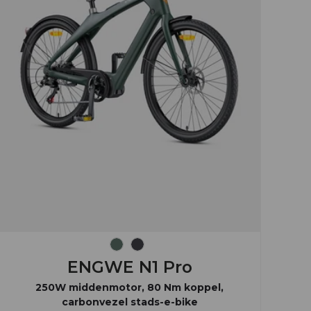
Inkt groen
Houtskool grijs
ENGWE N1 Pro
250W middenmotor, 80 Nm koppel,
carbonvezel stads-e-bike