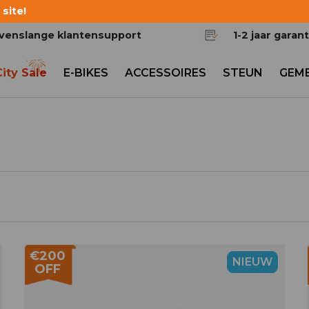
site!
venslange klantensupport
1-2 jaar garant
City Sale
E-BIKES
ACCESSOIRES
STEUN
GEM
€200
NIEUW
OFF