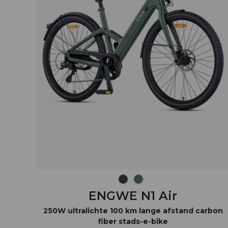
Houtskool grijs
Inkt groen
ENGWE N1 Air
250W ultralichte 100 km lange afstand carbon
fiber stads-e-bike