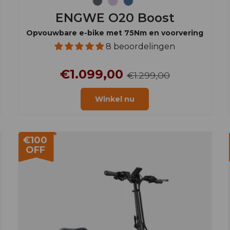
Grafietgrijs
IJs Paars
Stofblauw
ENGWE O20 Boost
Opvouwbare e-bike met 75Nm en voorvering
8 beoordelingen
€1.099,00
€1.299,00
Winkel nu
€100
OFF