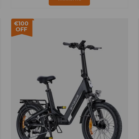
€100
OFF