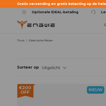
Gratis verzending en gratis belasting op de hele 
Ga naar de inhoud
Optionele IDEAL-betaling
Le
Thuis
Elektrische fietsen
Sorteer op
Uitgelicht
€200
NIEUW
OFF