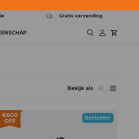
ie
Gratis verzending
EENSCHAP
Zoeken
Inloggen
Winkelwa
Lijst
Rooster
Bekijk als
€600
Bestseller
OFF