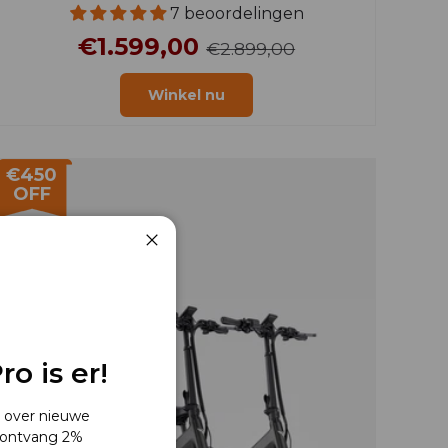
7 beoordelingen
€1.599,00
€2.899,00
Winkel nu
€450
OFF
Dichtbij
o is er!
s over nieuwe
 ontvang 2%