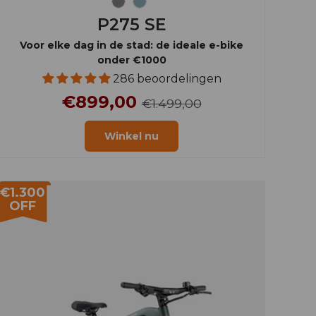
Grijs
Hemelsblauw
P275 SE
Voor elke dag in de stad: de ideale e-bike
onder €1000
286 beoordelingen
€899,00
€1.499,00
Winkel nu
€1.300
OFF