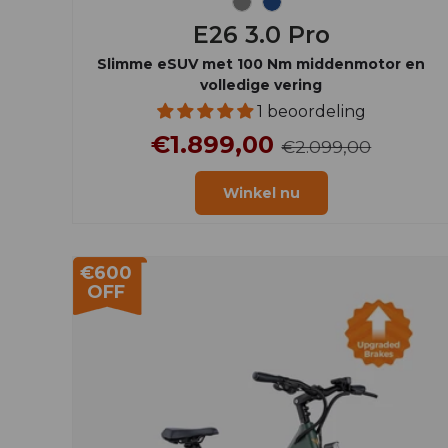
Grijs
Marineblauw
E26 3.0 Pro
Slimme eSUV met 100 Nm middenmotor en
volledige vering
1 beoordeling
€1.899,00
€2.099,00
Winkel nu
€600
OFF