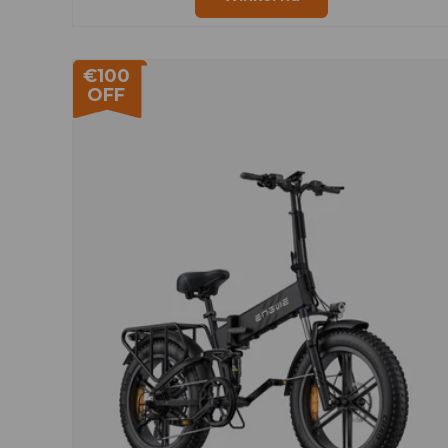
€100
OFF