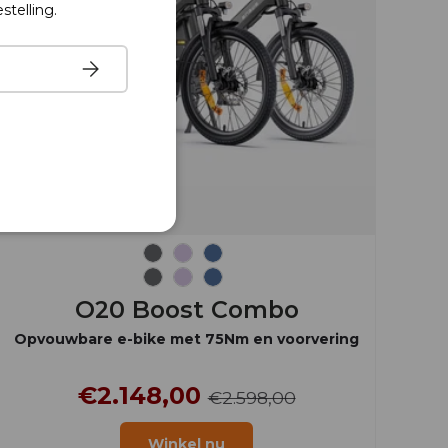
stelling.
Abonneren
Grafietgrijs
IJs Paars
Stofblauw
Grafietgrijs
IJs Paars
Stofblauw
O20 Boost Combo
Opvouwbare e-bike met 75Nm en voorvering
€2.148,00
€2.598,00
Winkel nu