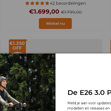
42 beoordelingen
€1.699,00
€1.799,00
Winkel nu
€1.250
OFF
De E26 3.0 Pr
Meld je aan voor update
modellen en releases en