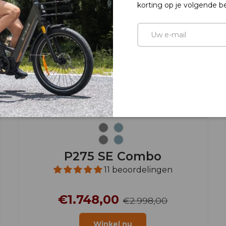
korting op je volgende be
E-mail
Grijs
Hemelsblauw
Grijs
Hemelsblauw
P275 SE Combo
11 beoordelingen
€1.748,00
€2.998,00
Winkel nu